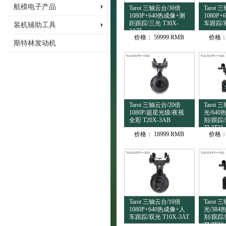
航模电子产品
Tarot 三轴云台/30倍
Tarot 
1080P+640热成像+测
1080P
距跟踪/三光 T30X-
车跟踪/双
装机辅助工具
3ATL
价格：
59999 RMB
价格
斯特林发动机
Tarot 三轴云台/20倍
Tarot
1080P/超星光级/夜视
光/64
全彩 T20X-3AB
别/跟踪
TL3T31
价格：
18999 RMB
价格
Tarot 三轴云台/10倍
Tarot
1080P+640热成像+人
光/38
车跟踪/双光 T10X-3AT
别/跟踪
TL3T32