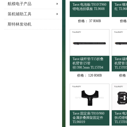
航模电子产品
Tarot 电池板/T810\T960
Tarot
锂电池挂载板 TL9608
红 TL960
装机辅助工具
价格：
37 RMB
价格
斯特林发动机
Tarot 碳纤管/T15折叠
Tarot 
机臂管/25管
机臂管/2
径/398.5mm TL15T04
TL15T0
价格：
120 RMB
价格
Tarot 固定座/T810/960
Tarot 
金属折叠脚架固定件
拆式锂
TL96019
TL15T0