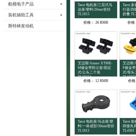
航模电子产品
Tarot 电机座/三层式马
Tarot
达座/塑料/20mm管径
行器/四
TL1815
折叠 TL
装机辅助工具
价格：
26 RMB
价格
斯特林发动机
艾迈斯/Amass XT90E-
艾迈斯/Am
M镀金带防尘套/固定
F镀金带
式/公头二个装
式/母头
TL10154
TL10153
价格：
12 RMB
价格
Tarot 电机座/马达座/塑
Tarot
料/一体成型/30mm管径
焊接夹具
TL1813
TL4503