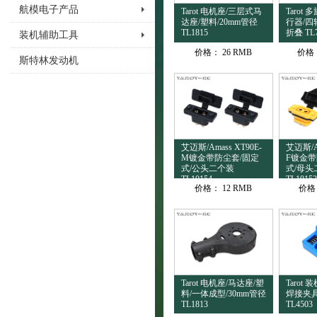
航模电子产品
Tarot 电机座/三层式马
Tarot
达座/塑料/20mm管径
行器/四
TL1815
折叠 TL
装机辅助工具
价格：
26 RMB
价格
斯特林发动机
艾迈斯/Amass XT90E-
艾迈斯/Am
M镀金带防尘套/固定
F镀金带
式/公头二个装
式/母头
TL10154
TL10153
价格：
12 RMB
价格
Tarot 电机座/马达座/塑
Tarot
料/一体成型/30mm管径
焊接夹具
TL1813
TL4503