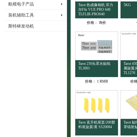
航模电子产品
Tarot 热成像相机 菲力
5KG
尔Flir VUE PRO 640
TLFLIR-PRO640
装机辅助工具
价格：
询价
斯特林发动机
Tarot 250头罩水贴纸
Tarot 
TL3001
属旋翼
TL1276
价格：
1 RMB
价
Tarot 直升机尾桨/200塑
Tarot 贴
料尾旋翼/黄 SS20084
罩镭射贴纸