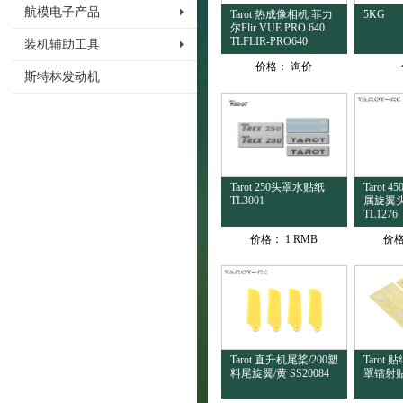
航模电子产品
Tarot 热成像相机 菲力
5KG
尔Flir VUE PRO 640
TLFLIR-PRO640
装机辅助工具
价格：
询价
斯特林发动机
Tarot 250头罩水贴纸
Tarot 
TL3001
属旋翼
TL1276
价格：
1 RMB
价
Tarot 直升机尾桨/200塑
Tarot 贴
料尾旋翼/黄 SS20084
罩镭射贴纸