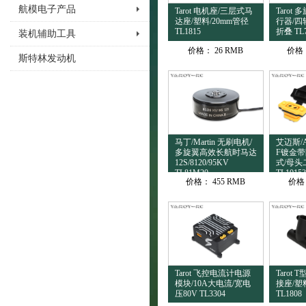
航模电子产品
Tarot 电机座/三层式马
Tarot
达座/塑料/20mm管径
行器/四
TL1815
折叠 TL
装机辅助工具
价格：
26 RMB
价格
斯特林发动机
马丁/Martin 无刷电机/
艾迈斯/Am
多旋翼高效长航时马达
F镀金带
12S/8120/95KV
式/母头
TL81M20
TL10153
价格：
455 RMB
价格
Tarot 飞控电流计电源
Tarot
模块/10A大电流/宽电
接座/塑料
压80V TL3304
TL1808