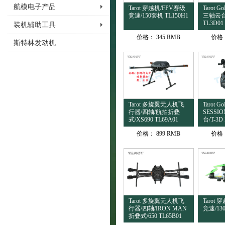
航模电子产品
Tarot 穿越机/FPV赛级
Tarot Go
竞速/150套机 TL150H1
三轴云台/
TL3D01
装机辅助工具
价格：
345 RMB
价格
斯特林发动机
Tarot 多旋翼无人机飞
Tarot G
行器/四轴/航拍折叠
SESS
式/XS690 TL69A01
台/T-3D 
价格：
899 RMB
价格
Tarot 多旋翼无人机飞
Tarot
行器/四轴/IRON MAN
竞速/13
折叠式/650 TL65B01