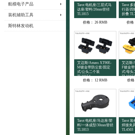
航模电子产品
Tarot 电机座/三层式马
Tarot
达座/塑料/20mm管径
行器/四
TL1815
折叠 TL
装机辅助工具
价格：
26 RMB
价格
斯特林发动机
艾迈斯/Amass XT90E-
艾迈斯/Am
M镀金带防尘套/固定
F镀金带
式/公头二个装
式/母头
TL10154
TL10153
价格：
12 RMB
价格
Tarot 电机座/马达座/塑
Tarot
料/一体成型/30mm管径
焊接夹具
TL1813
TL4503