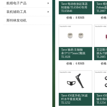
航模电子产品
Tarot 电动收放起落器
Tarot
转接板/TL65B43专用
Fubat
TL65B46
TL2097
装机辅助工具
价格：
8 RMB
价格
斯特林发动机
Tarot 轴承/主轴轴
艾迈斯/A
承/5*11*5mm/2颗装
插头/T
TL1028
TL2085
价格：
6 RMB
价格
Tarot 450直升机/3K碳
Tarot 
纤水平垂直尾翼
轴专用O
TL1252
TL1254