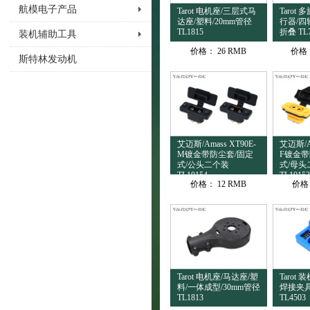
航模电子产品
Tarot 电机座/三层式马
Tarot
达座/塑料/20mm管径
行器/四
TL1815
折叠 TL
装机辅助工具
价格：
26 RMB
价格
斯特林发动机
艾迈斯/Amass XT90E-
艾迈斯/Am
M镀金带防尘套/固定
F镀金带
式/公头二个装
式/母头
TL10154
TL10153
价格：
12 RMB
价格
Tarot 电机座/马达座/塑
Tarot
料/一体成型/30mm管径
焊接夹具
TL1813
TL4503