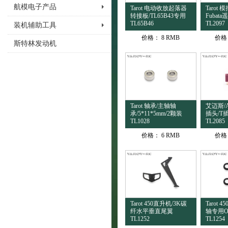
航模电子产品
Tarot 电动收放起落器
Tarot
转接板/TL65B43专用
Fubat
TL65B46
TL2097
装机辅助工具
价格：
8 RMB
价格
斯特林发动机
Tarot 轴承/主轴轴
艾迈斯/A
承/5*11*5mm/2颗装
插头/T
TL1028
TL2085
价格：
6 RMB
价格
Tarot 450直升机/3K碳
Tarot 
纤水平垂直尾翼
轴专用O
TL1252
TL1254