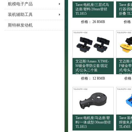
航模电子产品
Tarot 电机座/三层式马
Tarot
达座/塑料/20mm管径
行器/四
TL1815
折叠 TL
装机辅助工具
价格：
26 RMB
价格
斯特林发动机
艾迈斯/Amass XT90E-
艾迈斯/Am
M镀金带防尘套/固定
F镀金带
式/公头二个装
式/母头
TL10154
TL10153
价格：
12 RMB
价格
Tarot 电机座/马达座/塑
Tarot
料/一体成型/30mm管径
焊接夹具
TL1813
TL4503