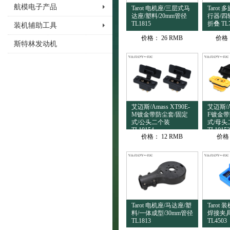
航模电子产品
Tarot 电机座/三层式马
Tarot
达座/塑料/20mm管径
行器/四
TL1815
折叠 TL
装机辅助工具
价格：
26 RMB
价格
斯特林发动机
艾迈斯/Amass XT90E-
艾迈斯/Am
M镀金带防尘套/固定
F镀金带
式/公头二个装
式/母头
TL10154
TL10153
价格：
12 RMB
价格
Tarot 电机座/马达座/塑
Tarot
料/一体成型/30mm管径
焊接夹具
TL1813
TL4503