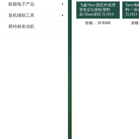
航模电子产品
飞越/Tarot 固定件/机臂
Tarot
管夹定位座组/塑料
料/一体
款/30mm管径 TL1814
TL1813
装机辅助工具
价格：
20 RMB
价格
斯特林发动机