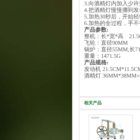
3.向酒精灯内加入少
4.把酒精灯慢慢挪到
5.加热30秒后，开
6.加热的全过程，手
产品参数:
整机：长*宽*高 21.5CM
飞轮：直径90MM
锅炉：直径55MM,长7
重量：1471.5G
产品规格:
发动机 21.5CM*11.5C
酒精灯 36MM*38MM×
相关产品