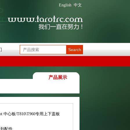
English
中文
们
Search
产品展示
rot 中心板/T810\T960专用上下盖板
系列配件