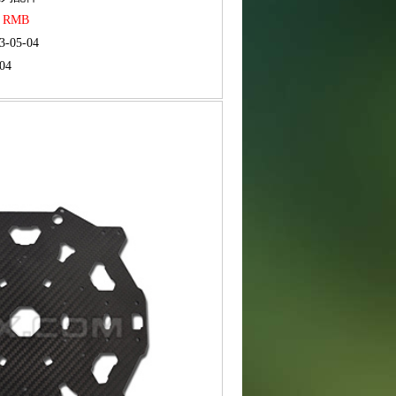
5 RMB
3-05-04
04