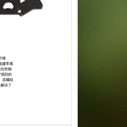
纤维
超越常规
综合性能
有强烈的
。其螺纹
上解决了