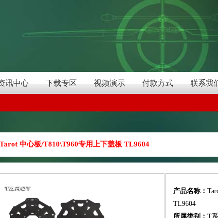
资讯中心
下载专区
视频演示
付款方式
联系我
Tarot 中心板/T810\T960专用上下盖板 TL9604
产品名称：
Ta
TL9604
所属类别：
T