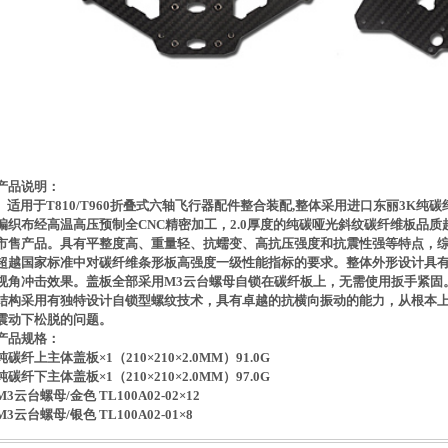
产品说明：
适用于T810/T960折叠式六轴飞行器配件整合装配,整体采用进口东丽3K纯碳
编织布经高温高压预制全CNC精密加工，2.0厚度的纯碳哑光斜纹碳纤维板品质
市售产品。具有平整度高、重量轻、抗蠕变、高抗压强度和抗震性强等特点，
超越国家标准中对碳纤维条形板高强度一级性能指标的要求。整体外形设计具
视角冲击效果。盖板全部采用M3云台螺母自锁在碳纤板上，无需使用扳手紧固
结构采用有独特设计自锁型螺纹技术，具有卓越的抗横向振动的能力，从根本
震动下松脱的问题。
产品规格：
纯碳纤上主体盖板×1（210×210×2.0MM）91.0G
纯碳纤下主体盖板×1（210×210×2.0MM）97.0G
M3云台螺母/金色 TL100A02-02×12
M3云台螺母/银色 TL100A02-01×8