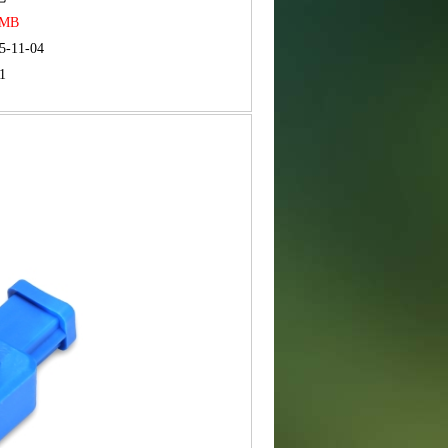
RMB
5-11-04
1