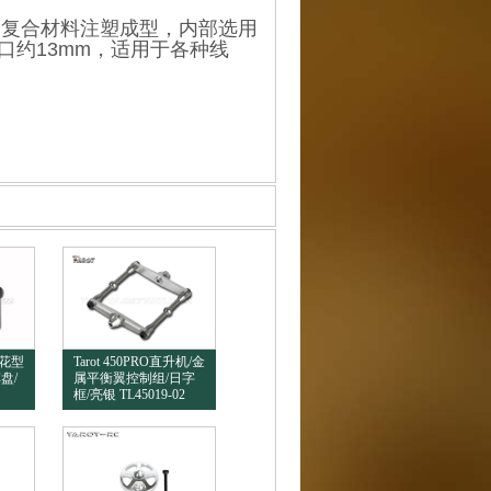
复合材料注塑成型，内部选用
约13mm，适用于各种线
梅花型
Tarot 450PRO直升机/金
盘/
属平衡翼控制组/日字
框/亮银 TL45019-02