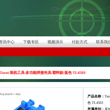
资讯中心
下载专区
视频演示
付款方式
联系我
Tarot 装机工具/多功能焊接夹具/塑料款/蓝色 TL4503
产品名称：
Ta
色 TL4503
所属类别：
其