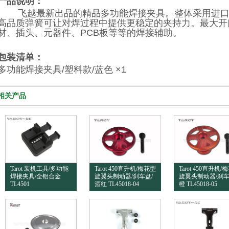
产品说明：
飞越最新出品的精品多功能焊接夹具。整体采用进口
高品质弹簧可让对焊过程中提供更稳定的夹持力。最大开口
材、插头、元器件、PCB板等等的焊接辅助。
包装清单：
多功能焊接夹具/塑料款/蓝色 ×1
相关产品
Tarot 装机工具/多功能
Tarot 450直升机/梅花型
Tarot 450直升机/
焊接夹具/全铝合金
旋翼头制动器/刹车盘/
旋翼头制动器/刹车
TL4501
酒红 TL45018-04
橙 TL45018-05