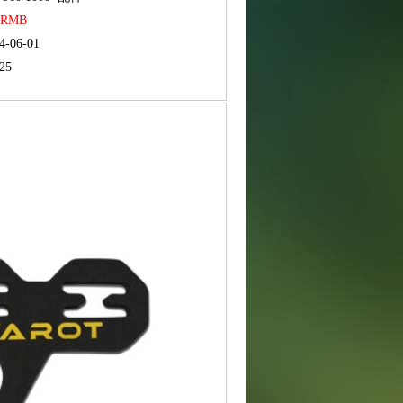
5 RMB
4-06-01
25