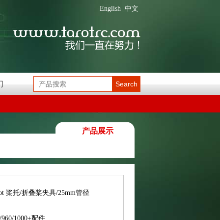
English
中文
们
Search
产品展示
rot 桨托/折叠桨夹具/25mm管径
0/960/1000+配件