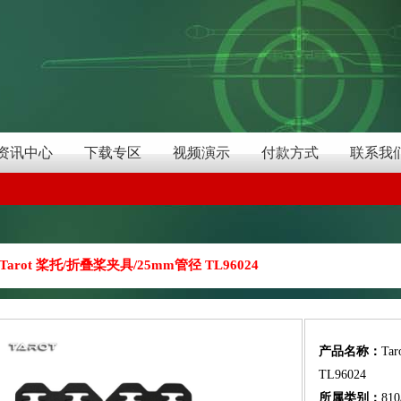
资讯中心
下载专区
视频演示
付款方式
联系我
Tarot 桨托/折叠桨夹具/25mm管径 TL96024
产品名称：
Ta
TL96024
所属类别：
81