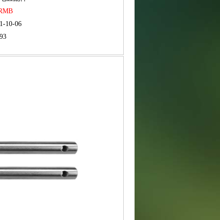
 RMB
1-10-06
93