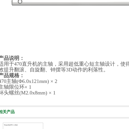
产品说明：
适用于470直升机的主轴，采用超低重心短主轴设计，使
效提升翻滚、自旋翻、钟摆等3D动作的利落性。
产品规格：
470主轴(Φ6.0x121mm) × 2
主轴限位环× 1
杯头螺丝(M2.0x8mm) × 1
相关产品