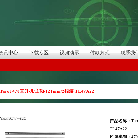
资讯中心
下载专区
视频演示
付款方式
联系我
Tarot 470直升机/主轴/121mm/2根装 TL47A22
产品名称：
Ta
TL47A22
所属类别：
47