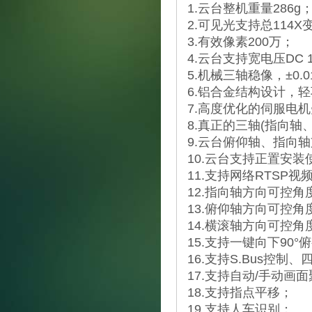
1.云台整机重量286g
2.可见光支持总114X变
3.有效像素200万；
4.云台支持宽电压DC 1
5.机械三轴稳像，±0.
6.铝合金结构设计，
7.高度优化的伺服电
8.真正的三轴(指向轴
9.云台俯仰轴、指向
10.云台支持正置安装
11.支持网络RTSP视频流
12.指向轴方向可控角度(
13.俯仰轴方向可控角度(Pi
14.横滚轴方向可控角度(R
15.支持一键向下90
16.支持S.Bus控制
17.支持自动/手动画
18.支持指点平移；
19.支持人车识别；