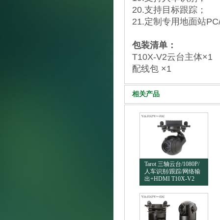
20.支持目标跟踪；
21.定制专用地面站PC
包装清单：
T10X-V2云台主体×1
配线包 ×1
相关产品
Tarot 三轴云台/1080P/
人车识别/跟踪/网络输
出+HDMI T10X-V2