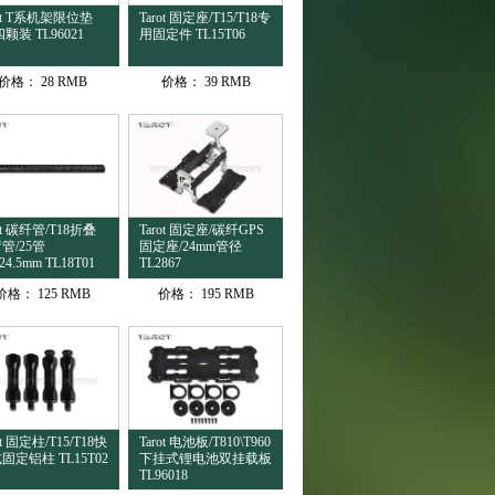
rot T系机架限位垫
Tarot 固定座/T15/T18专
四颗装 TL96021
用固定件 TL15T06
价格：
28 RMB
价格：
39 RMB
ot 碳纤管/T18折叠
Tarot 固定座/碳纤GPS
管/25管
固定座/24mm管径
24.5mm TL18T01
TL2867
价格：
125 RMB
价格：
195 RMB
ot 固定柱/T15/T18快
Tarot 电池板/T810\T960
固定铝柱 TL15T02
下挂式锂电池双挂载板
TL96018