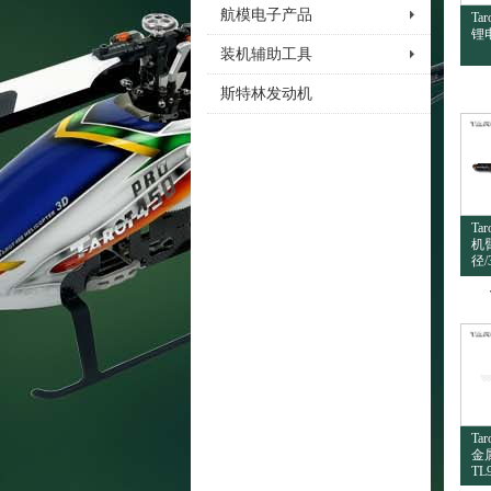
航模电子产品
Ta
锂电
装机辅助工具
斯特林发动机
Ta
机臂
径/
Ta
金
TL