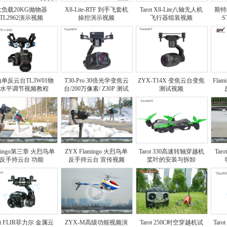
大负载20KG抛物器
X8-Lite-RTF 到手飞套机
Tarot X8-Lite八轴无人机
斯特
TL2962演示视频
操控演示视频
飞行器组装视频
S
单反云台TL3W01物
T30-Pro 30倍光学变焦云
ZYX-T14X 变焦云台变焦
Fla
水平调节视频教程
台/200万像素/ Z30P 测试
测试视频
视频
amingo第三章 火烈鸟单
ZYX Flamingo 火烈鸟单
Tarot 330高速转轴穿越机
Tar
反手持云台 功能
反手持云台 宣传视频
桨叶的安装与拆卸
rot FLIR菲力尔 金属云
ZYX-M高级功能视频演
Tarot 250C时空穿越机试
Taro