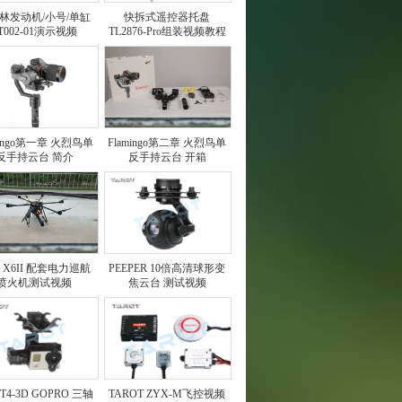
林发动机/小号/单缸
快拆式遥控器托盘
T002-01演示视频
TL2876-Pro组装视频教程
mingo第一章 火烈鸟单
Flamingo第二章 火烈鸟单
反手持云台 简介
反手持云台 开箱
ot X6II 配套电力巡航
PEEPER 10倍高清球形变
喷火机测试视频
焦云台 测试视频
t T4-3D GOPRO 三轴
TAROT ZYX-M飞控视频