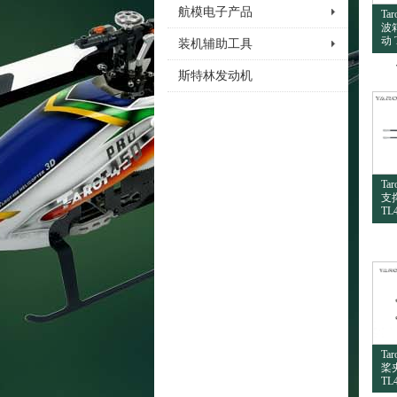
航模电子产品
Ta
波
动 
装机辅助工具
斯特林发动机
Ta
支撑
TL
Ta
桨夹
TL