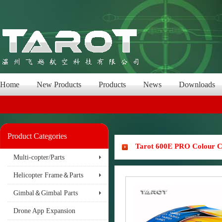
Home
New Products
Products
News
Downloads
Product Categories
Tarot 600E PRO Colour 
Multi-copter/Parts
Helicopter Frame＆Parts
Gimbal＆Gimbal Parts
Drone App Expansion