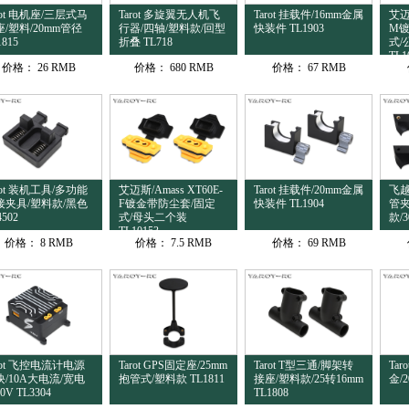
rot 电机座/三层式马
Tarot 多旋翼无人机飞
Tarot 挂载件/16mm金属
艾迈斯
/塑料/20mm管径
行器/四轴/塑料款/回型
快装件 TL1903
M镀
1815
折叠 TL718
式/
TL1
价格：
26 RMB
价格：
680 RMB
价格：
67 RMB
rot 装机工具/多功能
艾迈斯/Amass XT60E-
Tarot 挂载件/20mm金属
飞越
接夹具/塑料款/黑色
F镀金带防尘套/固定
快装件 TL1904
管夹
4502
式/母头二个装
款/3
TL10153
价格：
8 RMB
价格：
7.5 RMB
价格：
69 RMB
rot 飞控电流计电源
Tarot GPS固定座/25mm
Tarot T型三通/脚架转
Ta
块/10A大电流/宽电
抱管式/塑料款 TL1811
接座/塑料款/25转16mm
金/2
0V TL3304
TL1808