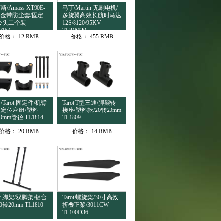
/Amass XT90E-
马丁/Martin 无刷电机/
金带防尘套/固定
多旋翼高效长航时马达
公头二个装
12S/8120/95KV
0154
TL81M20
价格：
12 RMB
价格：
455 RMB
/Tarot 固定件/机臂
Tarot T型三通/脚架转
定位座组/塑料
接座/塑料款/20转20mm
0mm管径 TL1814
TL1809
价格：
20 RMB
价格：
14 RMB
rot 脚架/双脚架/铝合
Tarot 螺旋桨/30寸高效
0转20mm TL1810
折叠正桨/3011CW
TL100D36