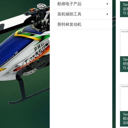
航模电子产品
Ta
达座
TL
装机辅助工具
斯特林发动机
Ta
焊
TL
Ta
模
压8