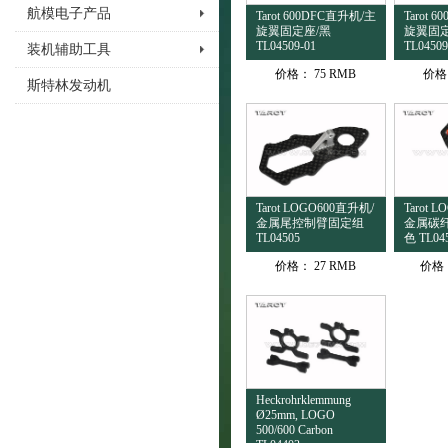
航模电子产品
Tarot 600DFC直升机/主
Tarot 
旋翼固定座/黑
旋翼固定
TL04509-01
TL04509
装机辅助工具
价格：
75 RMB
价格
斯特林发动机
Tarot LOGO600直升机/
Tarot 
金属尾控制臂固定组
金属碳
TL04505
色 TL04
价格：
27 RMB
价格
Heckrohrklemmung
Ø25mm, LOGO
500/600 Carbon
TL04403