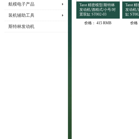
航模电子产品
Tarot 精密模型/斯特林
Tarot
发动机/酒精式/小号/对
发动机/
置双缸 ST002-03
缸 ST00
装机辅助工具
价格：
415 RMB
价格
斯特林发动机