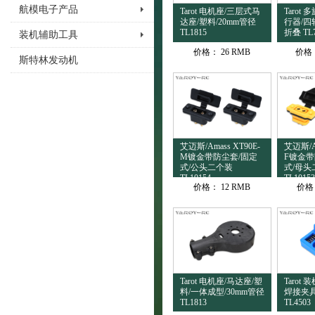
航模电子产品
Tarot 电机座/三层式马
Tarot
达座/塑料/20mm管径
行器/四
TL1815
折叠 TL
装机辅助工具
价格：
26 RMB
价格
斯特林发动机
艾迈斯/Amass XT90E-
艾迈斯/Am
M镀金带防尘套/固定
F镀金带
式/公头二个装
式/母头
TL10154
TL10153
价格：
12 RMB
价格
Tarot 电机座/马达座/塑
Tarot
料/一体成型/30mm管径
焊接夹具
TL1813
TL4503