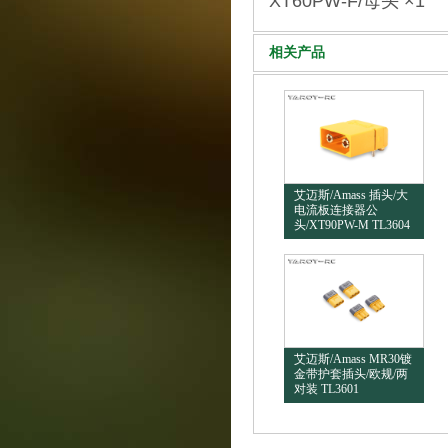
XT60PW-F/母头 ×1
相关产品
艾迈斯/Amass 插头/大
电流板连接器公
头/XT90PW-M TL3604
艾迈斯/Amass MR30镀
金带护套插头/欧规/两
对装 TL3601