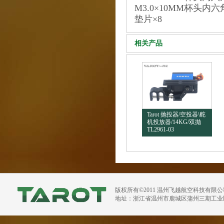
M3.0×10MM杯头内六
垫片×8
相关产品
Tarot 抛投器/空投器\舵
机投放器/14KG/双抛
TL2961-03
版权所有©2011 温州飞越航空科技有限
地址：浙江省温州市鹿城区蒲州三期工业