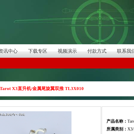
资讯中心
下载专区
视频演示
付款方式
联系我
Tarot X3直升机/金属尾旋翼双推 TL3X010
产品名称：
Ta
所属类别：
X3