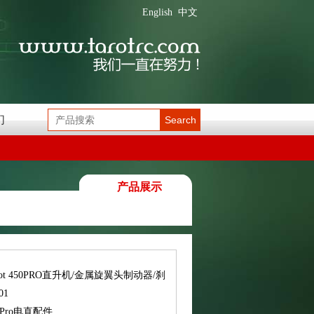
English
中文
们
Search
产品展示
rot 450PRO直升机/金属旋翼头制动器/刹
01
0Pro电直配件