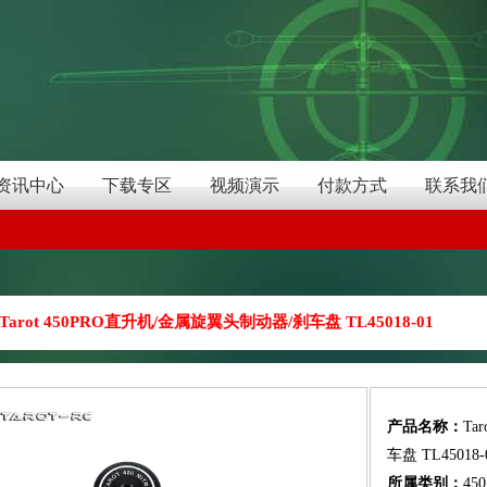
资讯中心
下载专区
视频演示
付款方式
联系我
Tarot 450PRO直升机/金属旋翼头制动器/刹车盘 TL45018-01
产品名称：
Ta
车盘 TL45018-
所属类别：
45