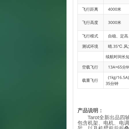
飞行距离
4000米
飞行高度
3000米
飞行模式
自稳、定高
测试环境
晴.35℃.风
续航时间长
空载飞行
13A≈65分
(1kg/16.5A)
载重飞行
35分钟
产品说明：
Tarot全新出品四
包含机架、电机、电调
架，以及机臂前后折