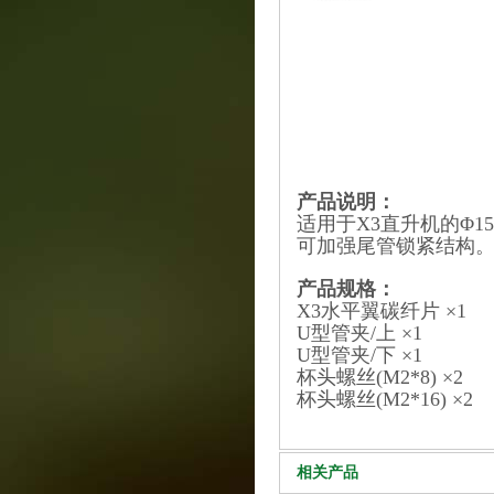
产品说明：
适用于X3直升机的Φ1
可加强尾管锁紧结构
产品规格：
X3水平翼碳纤片 ×1
U型管夹/上 ×1
U型管夹/下 ×1
杯头螺丝(M2*8) ×2
杯头螺丝(M2*16) ×2
相关产品