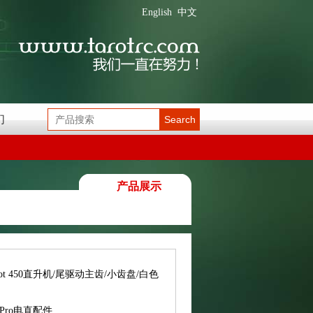
English
中文
们
Search
产品展示
rot 450直升机/尾驱动主齿/小齿盘/白色
0Pro电直配件