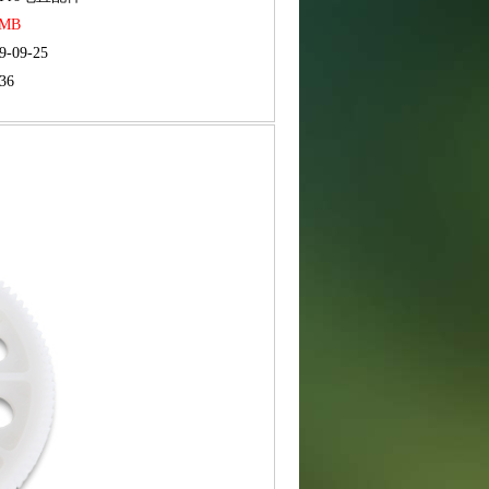
RMB
9-09-25
36